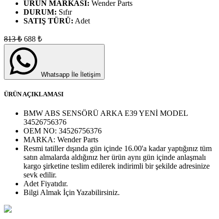
ÜRÜN MARKASI:
Wender Parts
DURUM:
Sıfır
SATIŞ TÜRÜ:
Adet
813
₺
688
₺
Whatsapp İle İletişim
ÜRÜN AÇIKLAMASI
BMW ABS SENSÖRÜ ARKA E39 YENİ MODEL
34526756376
OEM NO:
34526756376
MARKA:
Wender Parts
Resmi tatiller dışında gün içinde 16.00'a kadar yaptığınız tüm
satın almalarda aldığınız her ürün aynı gün içinde anlaşmalı
kargo şirketine teslim edilerek indirimli bir şekilde adresinize
sevk edilir.
Adet
Fiyatıdır.
Bilgi Almak İçin Yazabilirsiniz.