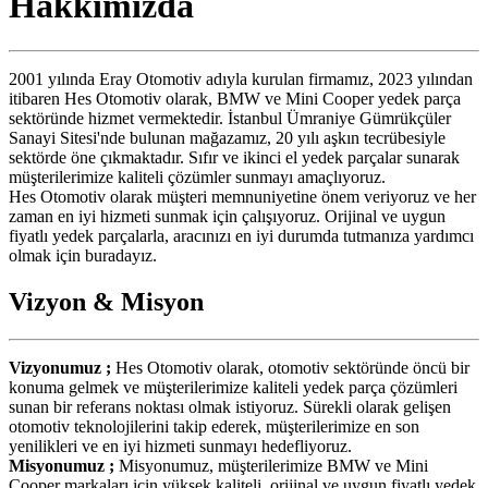
Hakkımızda
2001 yılında Eray Otomotiv adıyla kurulan firmamız, 2023 yılından
itibaren Hes Otomotiv olarak, BMW ve Mini Cooper yedek parça
sektöründe hizmet vermektedir. İstanbul Ümraniye Gümrükçüler
Sanayi Sitesi'nde bulunan mağazamız, 20 yılı aşkın tecrübesiyle
sektörde öne çıkmaktadır. Sıfır ve ikinci el yedek parçalar sunarak
müşterilerimize kaliteli çözümler sunmayı amaçlıyoruz.
Hes Otomotiv olarak müşteri memnuniyetine önem veriyoruz ve her
zaman en iyi hizmeti sunmak için çalışıyoruz. Orijinal ve uygun
fiyatlı yedek parçalarla, aracınızı en iyi durumda tutmanıza yardımcı
olmak için buradayız.
Vizyon & Misyon
Vizyonumuz ;
Hes Otomotiv olarak, otomotiv sektöründe öncü bir
konuma gelmek ve müşterilerimize kaliteli yedek parça çözümleri
sunan bir referans noktası olmak istiyoruz. Sürekli olarak gelişen
otomotiv teknolojilerini takip ederek, müşterilerimize en son
yenilikleri ve en iyi hizmeti sunmayı hedefliyoruz.
Misyonumuz ;
Misyonumuz, müşterilerimize BMW ve Mini
Cooper markaları için yüksek kaliteli, orijinal ve uygun fiyatlı yedek