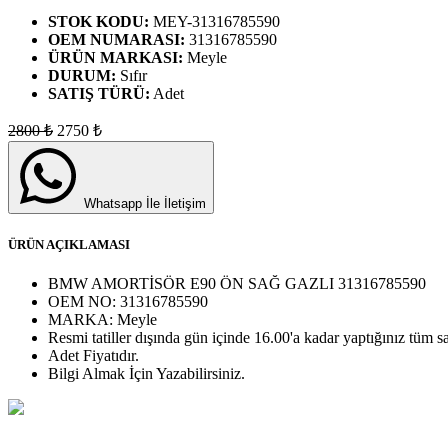
STOK KODU:
MEY-31316785590
OEM NUMARASI:
31316785590
ÜRÜN MARKASI:
Meyle
DURUM:
Sıfır
SATIŞ TÜRÜ:
Adet
2800
₺
2750
₺
Whatsapp İle İletişim
ÜRÜN AÇIKLAMASI
BMW AMORTİSÖR E90 ÖN SAĞ GAZLI 31316785590
OEM NO:
31316785590
MARKA:
Meyle
Resmi tatiller dışında gün içinde 16.00'a kadar yaptığınız tüm sa
Adet
Fiyatıdır.
Bilgi Almak İçin Yazabilirsiniz.