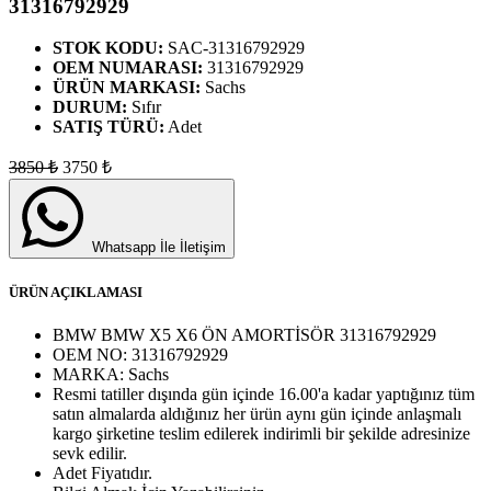
31316792929
STOK KODU:
SAC-31316792929
OEM NUMARASI:
31316792929
ÜRÜN MARKASI:
Sachs
DURUM:
Sıfır
SATIŞ TÜRÜ:
Adet
3850
₺
3750
₺
Whatsapp İle İletişim
ÜRÜN AÇIKLAMASI
BMW BMW X5 X6 ÖN AMORTİSÖR 31316792929
OEM NO:
31316792929
MARKA:
Sachs
Resmi tatiller dışında gün içinde 16.00'a kadar yaptığınız tüm
satın almalarda aldığınız her ürün aynı gün içinde anlaşmalı
kargo şirketine teslim edilerek indirimli bir şekilde adresinize
sevk edilir.
Adet
Fiyatıdır.