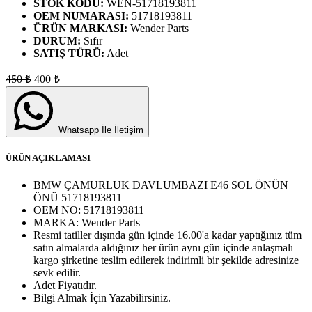
STOK KODU:
WEN-51718193811
OEM NUMARASI:
51718193811
ÜRÜN MARKASI:
Wender Parts
DURUM:
Sıfır
SATIŞ TÜRÜ:
Adet
450
₺
400
₺
Whatsapp İle İletişim
ÜRÜN AÇIKLAMASI
BMW ÇAMURLUK DAVLUMBAZI E46 SOL ÖNÜN
ÖNÜ 51718193811
OEM NO:
51718193811
MARKA:
Wender Parts
Resmi tatiller dışında gün içinde 16.00'a kadar yaptığınız tüm
satın almalarda aldığınız her ürün aynı gün içinde anlaşmalı
kargo şirketine teslim edilerek indirimli bir şekilde adresinize
sevk edilir.
Adet
Fiyatıdır.
Bilgi Almak İçin Yazabilirsiniz.