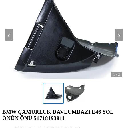
‹
›
1
/
2
BMW ÇAMURLUK DAVLUMBAZI E46 SOL
ÖNÜN ÖNÜ 51718193811