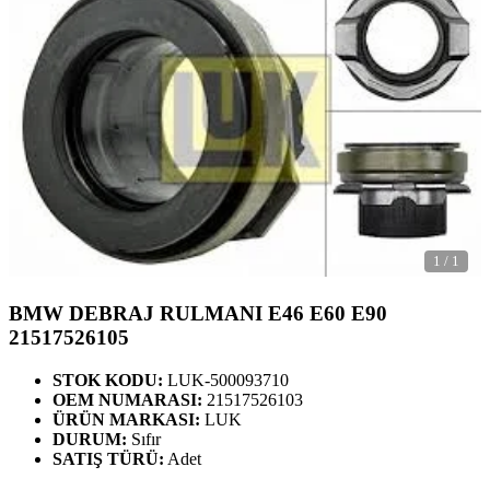
1
/
1
BMW DEBRAJ RULMANI E46 E60 E90
21517526105
STOK KODU:
LUK-500093710
OEM NUMARASI:
21517526103
ÜRÜN MARKASI:
LUK
DURUM:
Sıfır
SATIŞ TÜRÜ:
Adet