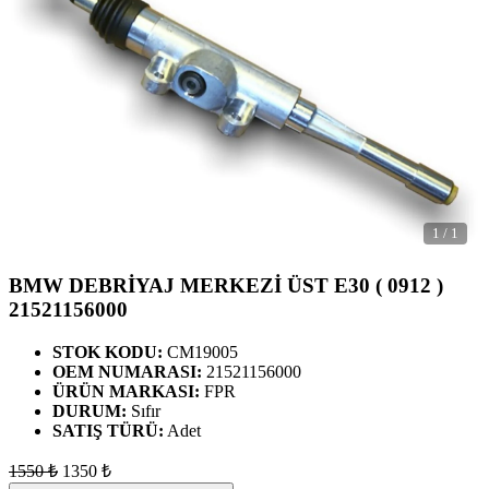
1
/
1
BMW DEBRİYAJ MERKEZİ ÜST E30 ( 0912 )
21521156000
STOK KODU:
CM19005
OEM NUMARASI:
21521156000
ÜRÜN MARKASI:
FPR
DURUM:
Sıfır
SATIŞ TÜRÜ:
Adet
1550
₺
1350
₺