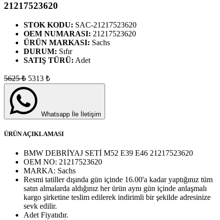
21217523620
STOK KODU:
SAC-21217523620
OEM NUMARASI:
21217523620
ÜRÜN MARKASI:
Sachs
DURUM:
Sıfır
SATIŞ TÜRÜ:
Adet
5625
₺
5313
₺
Whatsapp İle İletişim
ÜRÜN AÇIKLAMASI
BMW DEBRİYAJ SETİ M52 E39 E46 21217523620
OEM NO:
21217523620
MARKA:
Sachs
Resmi tatiller dışında gün içinde 16.00'a kadar yaptığınız tüm
satın almalarda aldığınız her ürün aynı gün içinde anlaşmalı
kargo şirketine teslim edilerek indirimli bir şekilde adresinize
sevk edilir.
Adet
Fiyatıdır.