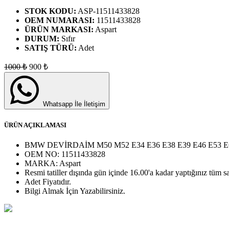
STOK KODU:
ASP-11511433828
OEM NUMARASI:
11511433828
ÜRÜN MARKASI:
Aspart
DURUM:
Sıfır
SATIŞ TÜRÜ:
Adet
1000
₺
900
₺
Whatsapp İle İletişim
ÜRÜN AÇIKLAMASI
BMW DEVİRDAİM M50 M52 E34 E36 E38 E39 E46 E53 E6
OEM NO:
11511433828
MARKA:
Aspart
Resmi tatiller dışında gün içinde 16.00'a kadar yaptığınız tüm sa
Adet
Fiyatıdır.
Bilgi Almak İçin Yazabilirsiniz.