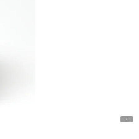
1
/
1