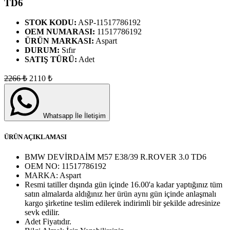
TD6
STOK KODU:
ASP-11517786192
OEM NUMARASI:
11517786192
ÜRÜN MARKASI:
Aspart
DURUM:
Sıfır
SATIŞ TÜRÜ:
Adet
2266
₺
2110
₺
Whatsapp İle İletişim
ÜRÜN AÇIKLAMASI
BMW DEVİRDAİM M57 E38/39 R.ROVER 3.0 TD6
OEM NO:
11517786192
MARKA:
Aspart
Resmi tatiller dışında gün içinde 16.00'a kadar yaptığınız tüm
satın almalarda aldığınız her ürün aynı gün içinde anlaşmalı
kargo şirketine teslim edilerek indirimli bir şekilde adresinize
sevk edilir.
Adet
Fiyatıdır.