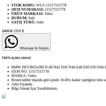
STOK KODU:
WUT-11517515778
OEM NUMARASI:
11517515778
ÜRÜN MARKASI:
Valeo
DURUM:
Sıfır
SATIŞ TÜRÜ:
Adet
2000
₺
1950
₺
Whatsapp İle İletişim
ÜRÜN AÇIKLAMASI
BMW DEVİRDAİM N-40 N42 N45 N46 E46 E60 E83 E84 E8
OEM NO:
11517515778
MARKA:
Valeo
Resmi tatiller dışında gün içinde 16.00'a kadar yaptığınız tüm sa
Adet
Fiyatıdır.
Bilgi Almak İçin Yazabilirsiniz.