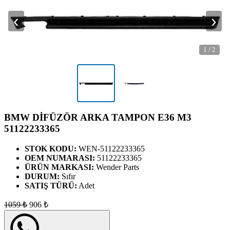
‹
›
1
/
2
BMW DİFÜZÖR ARKA TAMPON E36 M3
51122233365
STOK KODU:
WEN-51122233365
OEM NUMARASI:
51122233365
ÜRÜN MARKASI:
Wender Parts
DURUM:
Sıfır
SATIŞ TÜRÜ:
Adet
1059
₺
906
₺