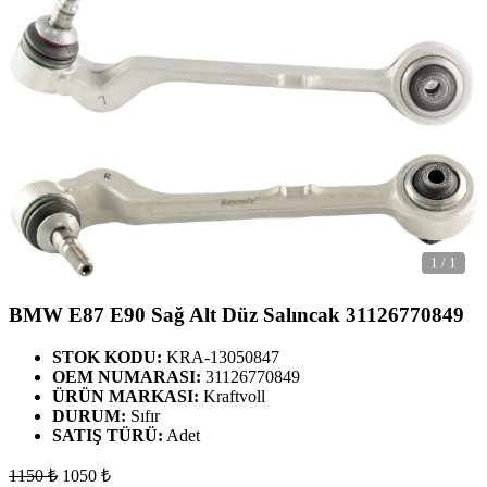
1
/
1
BMW E87 E90 Sağ Alt Düz Salıncak 31126770849
STOK KODU:
KRA-13050847
OEM NUMARASI:
31126770849
ÜRÜN MARKASI:
Kraftvoll
DURUM:
Sıfır
SATIŞ TÜRÜ:
Adet
1150
₺
1050
₺