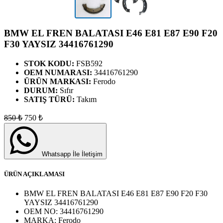
BMW EL FREN BALATASI E46 E81 E87 E90 F20
F30 YAYSIZ 34416761290
STOK KODU:
FSB592
OEM NUMARASI:
34416761290
ÜRÜN MARKASI:
Ferodo
DURUM:
Sıfır
SATIŞ TÜRÜ:
Takım
850
₺
750
₺
Whatsapp İle İletişim
ÜRÜN AÇIKLAMASI
BMW EL FREN BALATASI E46 E81 E87 E90 F20 F30
YAYSIZ 34416761290
OEM NO:
34416761290
MARKA:
Ferodo