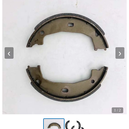
‹
›
1
/
2