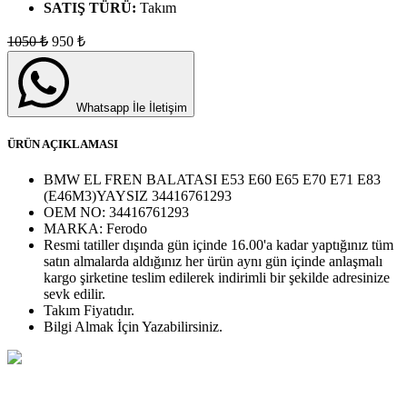
SATIŞ TÜRÜ:
Takım
1050
₺
950
₺
Whatsapp İle İletişim
ÜRÜN AÇIKLAMASI
BMW EL FREN BALATASI E53 E60 E65 E70 E71 E83
(E46M3)YAYSIZ 34416761293
OEM NO:
34416761293
MARKA:
Ferodo
Resmi tatiller dışında gün içinde 16.00'a kadar yaptığınız tüm
satın almalarda aldığınız her ürün aynı gün içinde anlaşmalı
kargo şirketine teslim edilerek indirimli bir şekilde adresinize
sevk edilir.
Takım
Fiyatıdır.
Bilgi Almak İçin Yazabilirsiniz.