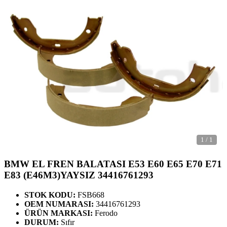
1
/
1
BMW EL FREN BALATASI E53 E60 E65 E70 E71
E83 (E46M3)YAYSIZ 34416761293
STOK KODU:
FSB668
OEM NUMARASI:
34416761293
ÜRÜN MARKASI:
Ferodo
DURUM:
Sıfır