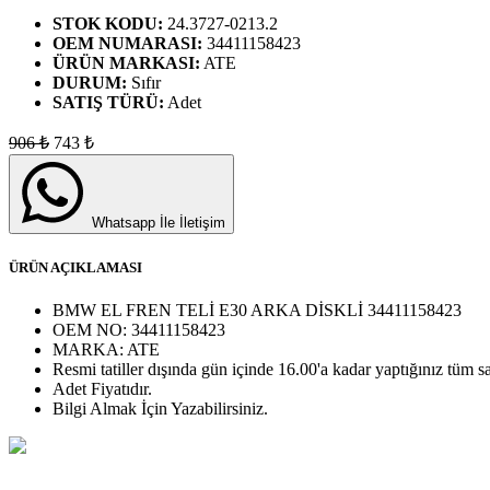
STOK KODU:
24.3727-0213.2
OEM NUMARASI:
34411158423
ÜRÜN MARKASI:
ATE
DURUM:
Sıfır
SATIŞ TÜRÜ:
Adet
906
₺
743
₺
Whatsapp İle İletişim
ÜRÜN AÇIKLAMASI
BMW EL FREN TELİ E30 ARKA DİSKLİ 34411158423
OEM NO:
34411158423
MARKA:
ATE
Resmi tatiller dışında gün içinde 16.00'a kadar yaptığınız tüm sa
Adet
Fiyatıdır.
Bilgi Almak İçin Yazabilirsiniz.