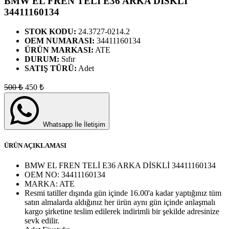
BMW EL FREN TELİ E36 ARKA DİSKLİ
34411160134
STOK KODU:
24.3727-0214.2
OEM NUMARASI:
34411160134
ÜRÜN MARKASI:
ATE
DURUM:
Sıfır
SATIŞ TÜRÜ:
Adet
500
₺
450
₺
Whatsapp İle İletişim
ÜRÜN AÇIKLAMASI
BMW EL FREN TELİ E36 ARKA DİSKLİ 34411160134
OEM NO:
34411160134
MARKA:
ATE
Resmi tatiller dışında gün içinde 16.00'a kadar yaptığınız tüm
satın almalarda aldığınız her ürün aynı gün içinde anlaşmalı
kargo şirketine teslim edilerek indirimli bir şekilde adresinize
sevk edilir.