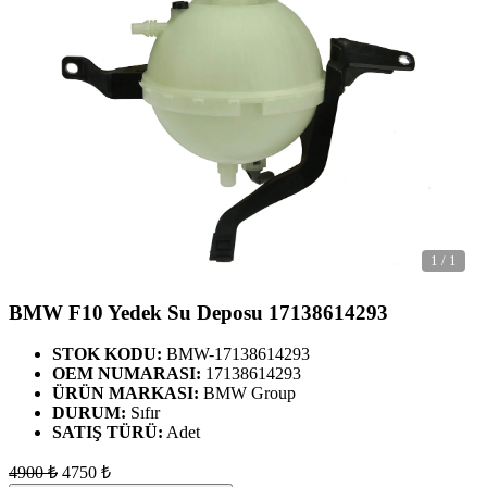
1
/
1
BMW F10 Yedek Su Deposu 17138614293
STOK KODU:
BMW-17138614293
OEM NUMARASI:
17138614293
ÜRÜN MARKASI:
BMW Group
DURUM:
Sıfır
SATIŞ TÜRÜ:
Adet
4900
₺
4750
₺