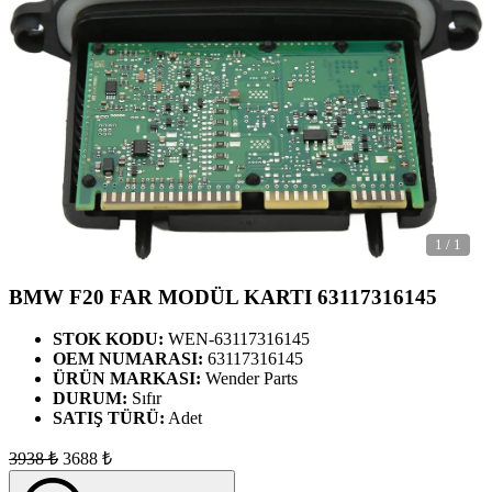
1
/
1
BMW F20 FAR MODÜL KARTI 63117316145
STOK KODU:
WEN-63117316145
OEM NUMARASI:
63117316145
ÜRÜN MARKASI:
Wender Parts
DURUM:
Sıfır
SATIŞ TÜRÜ:
Adet
3938
₺
3688
₺