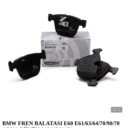
1
/
1
BMW FREN BALATASI E60 E61/63/64/70/90/70