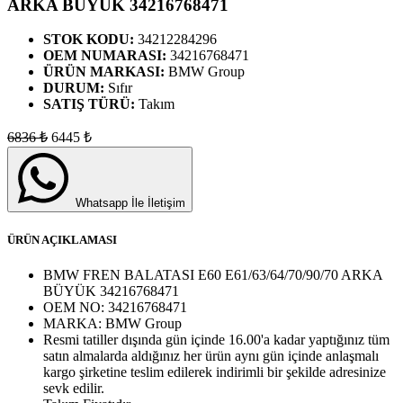
ARKA BÜYÜK 34216768471
STOK KODU:
34212284296
OEM NUMARASI:
34216768471
ÜRÜN MARKASI:
BMW Group
DURUM:
Sıfır
SATIŞ TÜRÜ:
Takım
6836
₺
6445
₺
Whatsapp İle İletişim
ÜRÜN AÇIKLAMASI
BMW FREN BALATASI E60 E61/63/64/70/90/70 ARKA
BÜYÜK 34216768471
OEM NO:
34216768471
MARKA:
BMW Group
Resmi tatiller dışında gün içinde 16.00'a kadar yaptığınız tüm
satın almalarda aldığınız her ürün aynı gün içinde anlaşmalı
kargo şirketine teslim edilerek indirimli bir şekilde adresinize
sevk edilir.