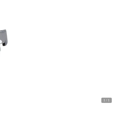
1
/
1