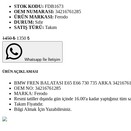
STOK KODU:
FDB1673
OEM NUMARASI:
34216761285
ÜRÜN MARKASI:
Ferodo
DURUM:
Sıfır
SATIŞ TÜRÜ:
Takım
1450
₺
1350
₺
Whatsapp İle İletişim
ÜRÜN AÇIKLAMASI
BMW FREN BALATASI E65 E66 730 735 ARKA 34216761
OEM NO:
34216761285
MARKA:
Ferodo
Resmi tatiller dışında gün içinde 16.00'a kadar yaptığınız tüm sa
Takım
Fiyatıdır.
Bilgi Almak İçin Yazabilirsiniz.