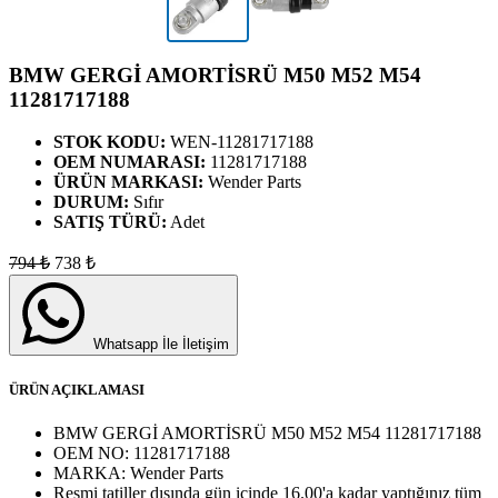
BMW GERGİ AMORTİSRÜ M50 M52 M54
11281717188
STOK KODU:
WEN-11281717188
OEM NUMARASI:
11281717188
ÜRÜN MARKASI:
Wender Parts
DURUM:
Sıfır
SATIŞ TÜRÜ:
Adet
794
₺
738
₺
Whatsapp İle İletişim
ÜRÜN AÇIKLAMASI
BMW GERGİ AMORTİSRÜ M50 M52 M54 11281717188
OEM NO:
11281717188
MARKA:
Wender Parts
Resmi tatiller dışında gün içinde 16.00'a kadar yaptığınız tüm