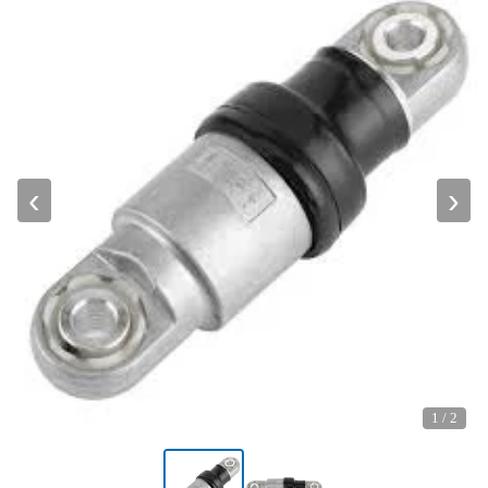
‹
›
1
/
2