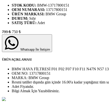
STOK KODU:
BMW-13717800151
OEM NUMARASI:
13717800151
ÜRÜN MARKASI:
BMW Group
DURUM:
Sıfır
SATIŞ TÜRÜ:
Adet
799
₺
750
₺
Whatsapp İle İletişim
ÜRÜN AÇIKLAMASI
BMW HAVA FİLTRESİ F01 F02 F07 F10 F11 N47N N57 13
OEM NO:
13717800151
MARKA:
BMW Group
Resmi tatiller dışında gün içinde 16.00'a kadar yaptığınız tüm sa
Adet
Fiyatıdır.
Bilgi Almak İçin Yazabilirsiniz.