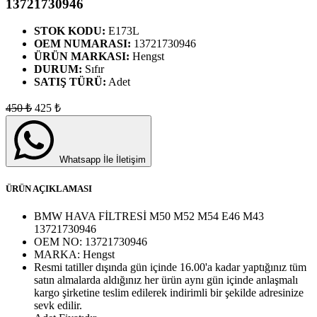
13721730946
STOK KODU:
E173L
OEM NUMARASI:
13721730946
ÜRÜN MARKASI:
Hengst
DURUM:
Sıfır
SATIŞ TÜRÜ:
Adet
450
₺
425
₺
Whatsapp İle İletişim
ÜRÜN AÇIKLAMASI
BMW HAVA FİLTRESİ M50 M52 M54 E46 M43
13721730946
OEM NO:
13721730946
MARKA:
Hengst
Resmi tatiller dışında gün içinde 16.00'a kadar yaptığınız tüm
satın almalarda aldığınız her ürün aynı gün içinde anlaşmalı
kargo şirketine teslim edilerek indirimli bir şekilde adresinize
sevk edilir.