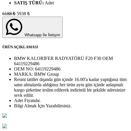
SATIŞ TÜRÜ:
Adet
6188
₺
5938
₺
Whatsapp İle İletişim
ÜRÜN AÇIKLAMASI
BMW KALORİFER RADYATÖRÜ F20 F30 OEM
64119229486
OEM NO:
64119229486
MARKA:
BMW Group
Resmi tatiller dışında gün içinde 16.00'a kadar yaptığınız tüm
satın almalarda aldığınız her ürün aynı gün içinde anlaşmalı
kargo şirketine teslim edilerek indirimli bir şekilde adresinize
sevk edilir.
Adet
Fiyatıdır.
Bilgi Almak İçin Yazabilirsiniz.