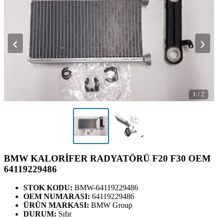
‹
›
1
/
2
BMW KALORİFER RADYATÖRÜ F20 F30 OEM
64119229486
STOK KODU:
BMW-64119229486
OEM NUMARASI:
64119229486
ÜRÜN MARKASI:
BMW Group
DURUM:
Sıfır