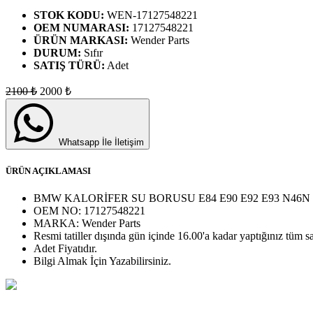
STOK KODU:
WEN-17127548221
OEM NUMARASI:
17127548221
ÜRÜN MARKASI:
Wender Parts
DURUM:
Sıfır
SATIŞ TÜRÜ:
Adet
2100
₺
2000
₺
Whatsapp İle İletişim
ÜRÜN AÇIKLAMASI
BMW KALORİFER SU BORUSU E84 E90 E92 E93 N46N 
OEM NO:
17127548221
MARKA:
Wender Parts
Resmi tatiller dışında gün içinde 16.00'a kadar yaptığınız tüm sa
Adet
Fiyatıdır.
Bilgi Almak İçin Yazabilirsiniz.