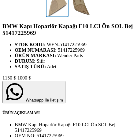
BMW Kapı Hoparlör Kapağı F10 LCI Ön SOL Bej
51417225969
STOK KODU:
WEN-51417225969
OEM NUMARASI:
51417225969
ÜRÜN MARKASI:
Wender Parts
DURUM:
Sıfır
SATIŞ TÜRÜ:
Adet
1150
₺
1000
₺
Whatsapp İle İletişim
ÜRÜN AÇIKLAMASI
BMW Kapı Hoparlör Kapağı F10 LCI Ön SOL Bej
51417225969
OEM NO:
51417225969