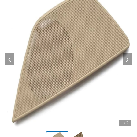
‹
›
1
/
2