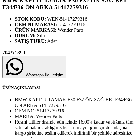
BMW KAPI TUTAMAK F30 F32 ÖN SAĞ BEJ
F34/F36 ÖN ARKA 51417279316
STOK KODU:
WEN-51417279316
OEM NUMARASI:
51417279316
ÜRÜN MARKASI:
Wender Parts
DURUM:
Sıfır
SATIŞ TÜRÜ:
Adet
704
₺
539
₺
Whatsapp İle İletişim
ÜRÜN AÇIKLAMASI
BMW KAPI TUTAMAK F30 F32 ÖN SAĞ BEJ F34/F36
ÖN ARKA 51417279316
OEM NO:
51417279316
MARKA:
Wender Parts
Resmi tatiller dışında gün içinde 16.00'a kadar yaptığınız tüm
satın almalarda aldığınız her ürün aynı gün içinde anlaşmalı
kargo şirketine teslim edilerek indirimli bir şekilde adresinize