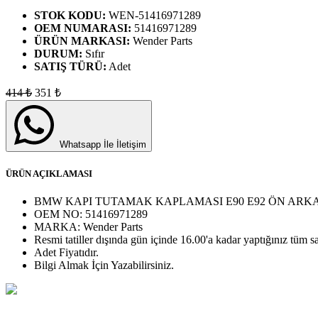
STOK KODU:
WEN-51416971289
OEM NUMARASI:
51416971289
ÜRÜN MARKASI:
Wender Parts
DURUM:
Sıfır
SATIŞ TÜRÜ:
Adet
414
₺
351
₺
Whatsapp İle İletişim
ÜRÜN AÇIKLAMASI
BMW KAPI TUTAMAK KAPLAMASI E90 E92 ÖN ARKA S
OEM NO:
51416971289
MARKA:
Wender Parts
Resmi tatiller dışında gün içinde 16.00'a kadar yaptığınız tüm sa
Adet
Fiyatıdır.
Bilgi Almak İçin Yazabilirsiniz.