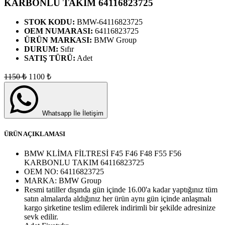
KARBONLU TAKIM 64116823725
STOK KODU:
BMW-64116823725
OEM NUMARASI:
64116823725
ÜRÜN MARKASI:
BMW Group
DURUM:
Sıfır
SATIŞ TÜRÜ:
Adet
1150
₺
1100
₺
Whatsapp İle İletişim
ÜRÜN AÇIKLAMASI
BMW KLİMA FİLTRESİ F45 F46 F48 F55 F56
KARBONLU TAKIM 64116823725
OEM NO:
64116823725
MARKA:
BMW Group
Resmi tatiller dışında gün içinde 16.00'a kadar yaptığınız tüm
satın almalarda aldığınız her ürün aynı gün içinde anlaşmalı
kargo şirketine teslim edilerek indirimli bir şekilde adresinize
sevk edilir.