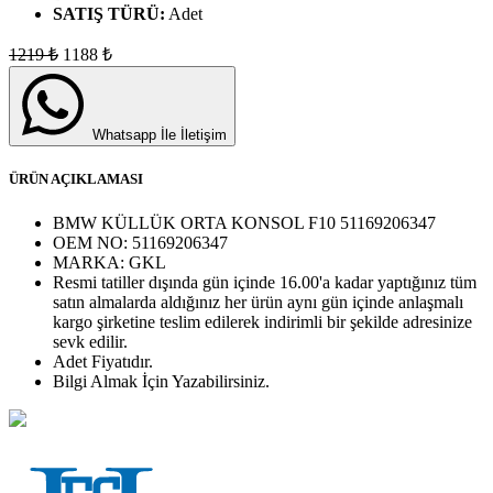
SATIŞ TÜRÜ:
Adet
1219
₺
1188
₺
Whatsapp İle İletişim
ÜRÜN AÇIKLAMASI
BMW KÜLLÜK ORTA KONSOL F10 51169206347
OEM NO:
51169206347
MARKA:
GKL
Resmi tatiller dışında gün içinde 16.00'a kadar yaptığınız tüm
satın almalarda aldığınız her ürün aynı gün içinde anlaşmalı
kargo şirketine teslim edilerek indirimli bir şekilde adresinize
sevk edilir.
Adet
Fiyatıdır.
Bilgi Almak İçin Yazabilirsiniz.