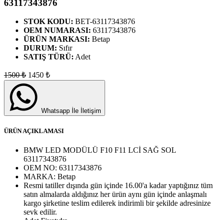
63117343876
STOK KODU:
BET-63117343876
OEM NUMARASI:
63117343876
ÜRÜN MARKASI:
Betap
DURUM:
Sıfır
SATIŞ TÜRÜ:
Adet
1500
₺
1450
₺
Whatsapp İle İletişim
ÜRÜN AÇIKLAMASI
BMW LED MODÜLÜ F10 F11 LCİ SAĞ SOL
63117343876
OEM NO:
63117343876
MARKA:
Betap
Resmi tatiller dışında gün içinde 16.00'a kadar yaptığınız tüm
satın almalarda aldığınız her ürün aynı gün içinde anlaşmalı
kargo şirketine teslim edilerek indirimli bir şekilde adresinize
sevk edilir.