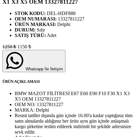
X1 X3 X5 OEM 13327811227
STOK KODU:
DEL-HDF888
OEM NUMARASI:
13327811227
ÜRÜN MARKASI:
Delphi
DURUM:
Sıfır
SATIŞ TÜRÜ:
Adet
1250
₺
1150
₺
Whatsapp İle İletişim
ÜRÜN AÇIKLAMASI
BMW MAZOT FİLİTRESİ E87 E60 E90 F10 F30 X1 X3
X5 OEM 13327811227
OEM NO:
13327811227
MARKA:
Delphi
Resmi tatiller dışında gün içinde 16.00'a kadar yaptığınız tüm
satın almalarda aldığınız her ürün aynı gün içinde anlaşmalı
kargo şirketine teslim edilerek indirimli bir şekilde adresinize
sevk edilir.