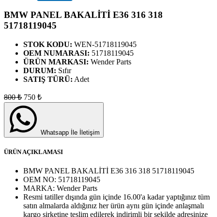
BMW PANEL BAKALİTİ E36 316 318
51718119045
STOK KODU:
WEN-51718119045
OEM NUMARASI:
51718119045
ÜRÜN MARKASI:
Wender Parts
DURUM:
Sıfır
SATIŞ TÜRÜ:
Adet
800
₺
750
₺
Whatsapp İle İletişim
ÜRÜN AÇIKLAMASI
BMW PANEL BAKALİTİ E36 316 318 51718119045
OEM NO:
51718119045
MARKA:
Wender Parts
Resmi tatiller dışında gün içinde 16.00'a kadar yaptığınız tüm
satın almalarda aldığınız her ürün aynı gün içinde anlaşmalı
kargo şirketine teslim edilerek indirimli bir şekilde adresinize