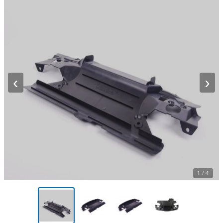
‹
›
1
/
4