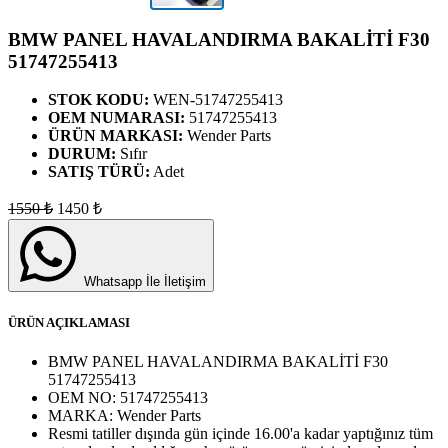
BMW PANEL HAVALANDIRMA BAKALİTİ F30
51747255413
STOK KODU:
WEN-51747255413
OEM NUMARASI:
51747255413
ÜRÜN MARKASI:
Wender Parts
DURUM:
Sıfır
SATIŞ TÜRÜ:
Adet
1550
₺
1450
₺
Whatsapp İle İletişim
ÜRÜN AÇIKLAMASI
BMW PANEL HAVALANDIRMA BAKALİTİ F30
51747255413
OEM NO:
51747255413
MARKA:
Wender Parts
Resmi tatiller dışında gün içinde 16.00'a kadar yaptığınız tüm