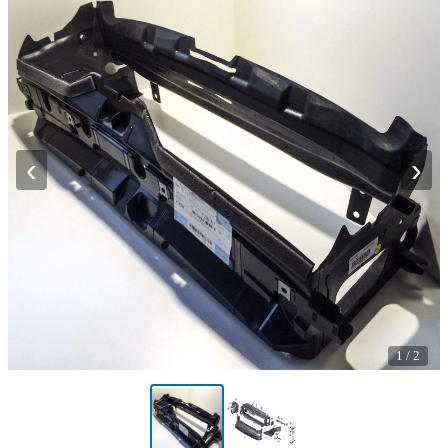
‹
›
1
/
2