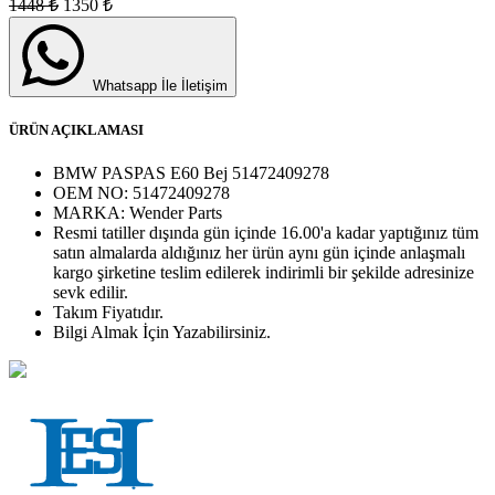
1448
₺
1350
₺
Whatsapp İle İletişim
ÜRÜN AÇIKLAMASI
BMW PASPAS E60 Bej 51472409278
OEM NO:
51472409278
MARKA:
Wender Parts
Resmi tatiller dışında gün içinde 16.00'a kadar yaptığınız tüm
satın almalarda aldığınız her ürün aynı gün içinde anlaşmalı
kargo şirketine teslim edilerek indirimli bir şekilde adresinize
sevk edilir.
Takım
Fiyatıdır.
Bilgi Almak İçin Yazabilirsiniz.