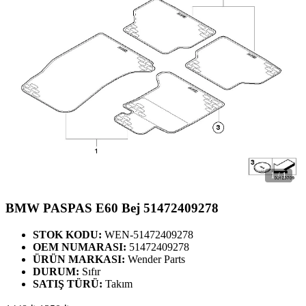
1
/
1
BMW PASPAS E60 Bej 51472409278
STOK KODU:
WEN-51472409278
OEM NUMARASI:
51472409278
ÜRÜN MARKASI:
Wender Parts
DURUM:
Sıfır
SATIŞ TÜRÜ:
Takım