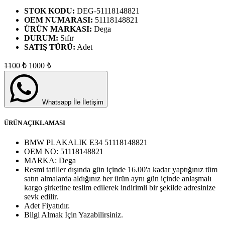
STOK KODU:
DEG-51118148821
OEM NUMARASI:
51118148821
ÜRÜN MARKASI:
Dega
DURUM:
Sıfır
SATIŞ TÜRÜ:
Adet
1100
₺
1000
₺
Whatsapp İle İletişim
ÜRÜN AÇIKLAMASI
BMW PLAKALIK E34 51118148821
OEM NO:
51118148821
MARKA:
Dega
Resmi tatiller dışında gün içinde 16.00'a kadar yaptığınız tüm
satın almalarda aldığınız her ürün aynı gün içinde anlaşmalı
kargo şirketine teslim edilerek indirimli bir şekilde adresinize
sevk edilir.
Adet
Fiyatıdır.
Bilgi Almak İçin Yazabilirsiniz.