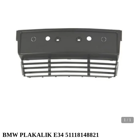
1
/
1
BMW PLAKALIK E34 51118148821