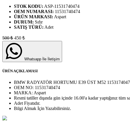
STOK KODU:
ASP-11531740474
OEM NUMARASI:
11531740474
ÜRÜN MARKASI:
Aspart
DURUM:
Sıfır
SATIŞ TÜRÜ:
Adet
500
₺
450
₺
Whatsapp İle İletişim
ÜRÜN AÇIKLAMASI
BMW RADYATÖR HORTUMU E39 ÜST M52 1153174047
OEM NO:
11531740474
MARKA:
Aspart
Resmi tatiller dışında gün içinde 16.00'a kadar yaptığınız tüm sa
Adet
Fiyatıdır.
Bilgi Almak İçin Yazabilirsiniz.