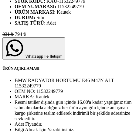
STOK KODU:
KAU-11532249779
OEM NUMARASI:
11532249779
ÜRÜN MARKASI:
Kautek
DURUM:
Sıfır
SATIŞ TÜRÜ:
Adet
831
₺
794
₺
Whatsapp İle İletişim
ÜRÜN AÇIKLAMASI
BMW RADYATÖR HORTUMU E46 M47N ALT
11532249779
OEM NO:
11532249779
MARKA:
Kautek
Resmi tatiller dışında gün içinde 16.00'a kadar yaptığınız tüm
satın almalarda aldığınız her ürün aynı gün içinde anlaşmalı
kargo şirketine teslim edilerek indirimli bir şekilde adresinize
sevk edilir.
Adet
Fiyatıdır.
Bilgi Almak İçin Yazabilirsiniz.