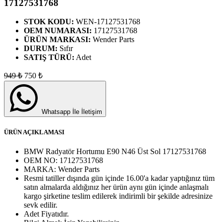
17127531768
STOK KODU:
WEN-17127531768
OEM NUMARASI:
17127531768
ÜRÜN MARKASI:
Wender Parts
DURUM:
Sıfır
SATIŞ TÜRÜ:
Adet
949
₺
750
₺
Whatsapp İle İletişim
ÜRÜN AÇIKLAMASI
BMW Radyatör Hortumu E90 N46 Üst Sol 17127531768
OEM NO:
17127531768
MARKA:
Wender Parts
Resmi tatiller dışında gün içinde 16.00'a kadar yaptığınız tüm
satın almalarda aldığınız her ürün aynı gün içinde anlaşmalı
kargo şirketine teslim edilerek indirimli bir şekilde adresinize
sevk edilir.
Adet
Fiyatıdır.