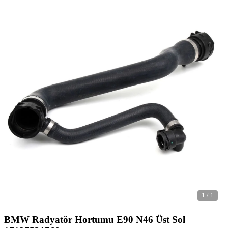
1
/
1
BMW Radyatör Hortumu E90 N46 Üst Sol