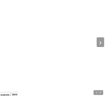
›
1
/
3