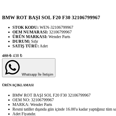
BMW ROT BAŞI SOL F20 F30 32106799967
STOK KODU:
WEN-32106799967
OEM NUMARASI:
32106799967
ÜRÜN MARKASI:
Wender Parts
DURUM:
Sıfır
SATIŞ TÜRÜ:
Adet
488
₺
438
₺
Whatsapp İle İletişim
ÜRÜN AÇIKLAMASI
BMW ROT BAŞI SOL F20 F30 32106799967
OEM NO:
32106799967
MARKA:
Wender Parts
Resmi tatiller dışında gün içinde 16.00'a kadar yaptığınız tüm sa
Adet
Fiyatıdır.