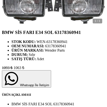
1
/
1
BMW SİS FARI E34 SOL 63178360941
STOK KODU:
WEN-63178360941
OEM NUMARASI:
63178360941
ÜRÜN MARKASI:
Wender Parts
DURUM:
Sıfır
SATIŞ TÜRÜ:
Adet
1093
₺
1063
₺
Whatsapp İle İletişim
ÜRÜN AÇIKLAMASI
BMW SİS FARI E34 SOL 63178360941