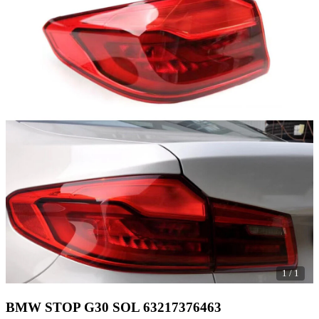
1
/
1
BMW STOP G30 SOL 63217376463