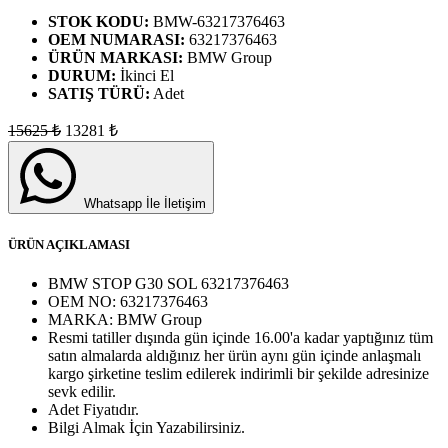
STOK KODU:
BMW-63217376463
OEM NUMARASI:
63217376463
ÜRÜN MARKASI:
BMW Group
DURUM:
İkinci El
SATIŞ TÜRÜ:
Adet
15625
₺
13281
₺
Whatsapp İle İletişim
ÜRÜN AÇIKLAMASI
BMW STOP G30 SOL 63217376463
OEM NO:
63217376463
MARKA:
BMW Group
Resmi tatiller dışında gün içinde 16.00'a kadar yaptığınız tüm
satın almalarda aldığınız her ürün aynı gün içinde anlaşmalı
kargo şirketine teslim edilerek indirimli bir şekilde adresinize
sevk edilir.
Adet
Fiyatıdır.
Bilgi Almak İçin Yazabilirsiniz.