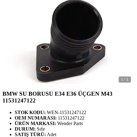
1
/
1
BMW SU BORUSU E34 E36 ÜÇGEN M43
11531247122
STOK KODU:
WEN-11531247122
OEM NUMARASI:
11531247122
ÜRÜN MARKASI:
Wender Parts
DURUM:
Sıfır
SATIŞ TÜRÜ:
Adet