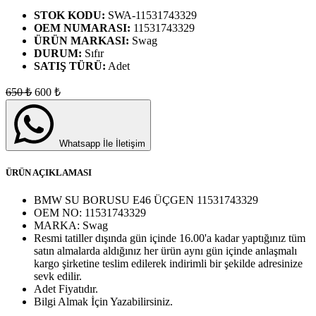
STOK KODU:
SWA-11531743329
OEM NUMARASI:
11531743329
ÜRÜN MARKASI:
Swag
DURUM:
Sıfır
SATIŞ TÜRÜ:
Adet
650
₺
600
₺
Whatsapp İle İletişim
ÜRÜN AÇIKLAMASI
BMW SU BORUSU E46 ÜÇGEN 11531743329
OEM NO:
11531743329
MARKA:
Swag
Resmi tatiller dışında gün içinde 16.00'a kadar yaptığınız tüm
satın almalarda aldığınız her ürün aynı gün içinde anlaşmalı
kargo şirketine teslim edilerek indirimli bir şekilde adresinize
sevk edilir.
Adet
Fiyatıdır.
Bilgi Almak İçin Yazabilirsiniz.