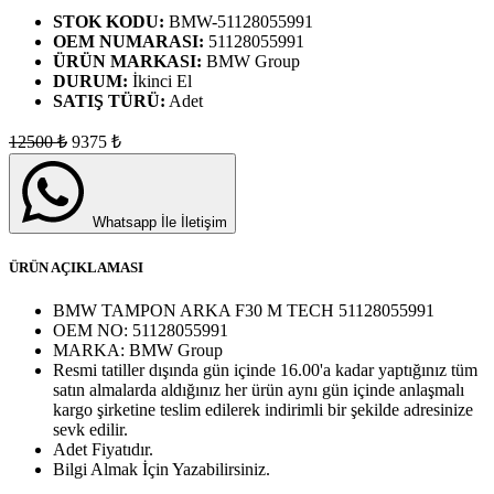
STOK KODU:
BMW-51128055991
OEM NUMARASI:
51128055991
ÜRÜN MARKASI:
BMW Group
DURUM:
İkinci El
SATIŞ TÜRÜ:
Adet
12500
₺
9375
₺
Whatsapp İle İletişim
ÜRÜN AÇIKLAMASI
BMW TAMPON ARKA F30 M TECH 51128055991
OEM NO:
51128055991
MARKA:
BMW Group
Resmi tatiller dışında gün içinde 16.00'a kadar yaptığınız tüm
satın almalarda aldığınız her ürün aynı gün içinde anlaşmalı
kargo şirketine teslim edilerek indirimli bir şekilde adresinize
sevk edilir.
Adet
Fiyatıdır.
Bilgi Almak İçin Yazabilirsiniz.