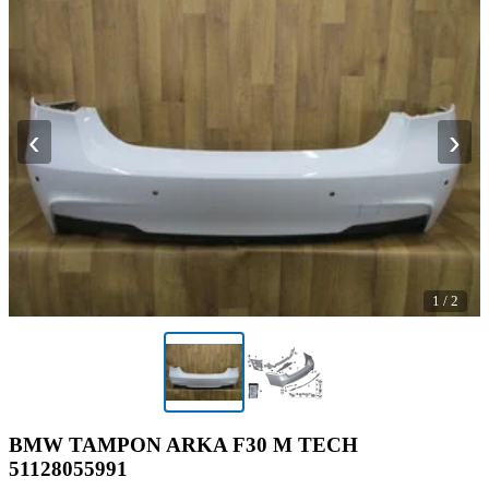
‹
›
1
/
2
BMW TAMPON ARKA F30 M TECH
51128055991