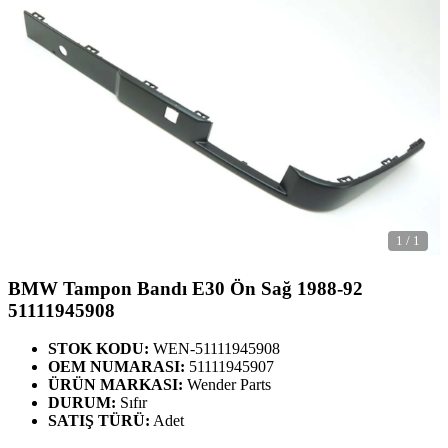
1
/
1
BMW Tampon Bandı E30 Ön Sağ 1988-92
51111945908
STOK KODU:
WEN-51111945908
OEM NUMARASI:
51111945907
ÜRÜN MARKASI:
Wender Parts
DURUM:
Sıfır
SATIŞ TÜRÜ:
Adet