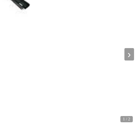
›
1
/
2