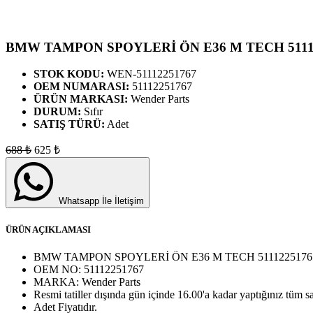
BMW TAMPON SPOYLERİ ÖN E36 M TECH 5111
STOK KODU:
WEN-51112251767
OEM NUMARASI:
51112251767
ÜRÜN MARKASI:
Wender Parts
DURUM:
Sıfır
SATIŞ TÜRÜ:
Adet
688
₺
625
₺
Whatsapp İle İletişim
ÜRÜN AÇIKLAMASI
BMW TAMPON SPOYLERİ ÖN E36 M TECH 5111225176
OEM NO:
51112251767
MARKA:
Wender Parts
Resmi tatiller dışında gün içinde 16.00'a kadar yaptığınız tüm sa
Adet
Fiyatıdır.