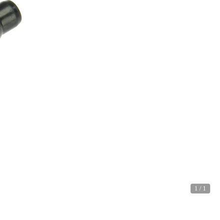
1
/
1