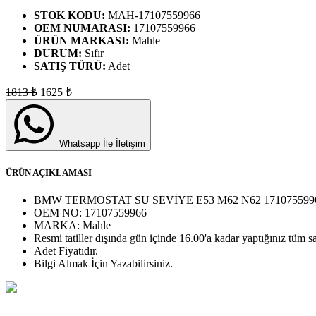
STOK KODU:
MAH-17107559966
OEM NUMARASI:
17107559966
ÜRÜN MARKASI:
Mahle
DURUM:
Sıfır
SATIŞ TÜRÜ:
Adet
1813
₺
1625
₺
Whatsapp İle İletişim
ÜRÜN AÇIKLAMASI
BMW TERMOSTAT SU SEVİYE E53 M62 N62 171075599
OEM NO:
17107559966
MARKA:
Mahle
Resmi tatiller dışında gün içinde 16.00'a kadar yaptığınız tüm sa
Adet
Fiyatıdır.
Bilgi Almak İçin Yazabilirsiniz.