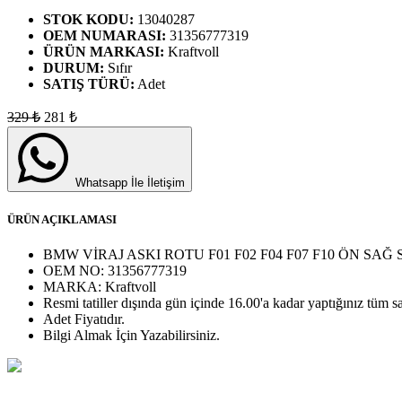
STOK KODU:
13040287
OEM NUMARASI:
31356777319
ÜRÜN MARKASI:
Kraftvoll
DURUM:
Sıfır
SATIŞ TÜRÜ:
Adet
329
₺
281
₺
Whatsapp İle İletişim
ÜRÜN AÇIKLAMASI
BMW VİRAJ ASKI ROTU F01 F02 F04 F07 F10 ÖN SAĞ S
OEM NO:
31356777319
MARKA:
Kraftvoll
Resmi tatiller dışında gün içinde 16.00'a kadar yaptığınız tüm sa
Adet
Fiyatıdır.
Bilgi Almak İçin Yazabilirsiniz.